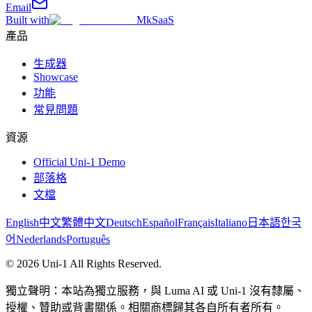
Email
Built with
MkSaaS
產品
生成器
Showcase
功能
常見問題
資源
Official Uni-1 Demo
部落格
文檔
English
中文
繁體中文
Deutsch
Español
Français
Italiano
日本語
한국
어
Nederlands
Português
©
2026
Uni-1
All Rights Reserved.
獨立聲明：本站為獨立服務，與 Luma AI 或 Uni-1 沒有隸屬、
授權、贊助或背書關係。相關商標歸其各自所有者所有。