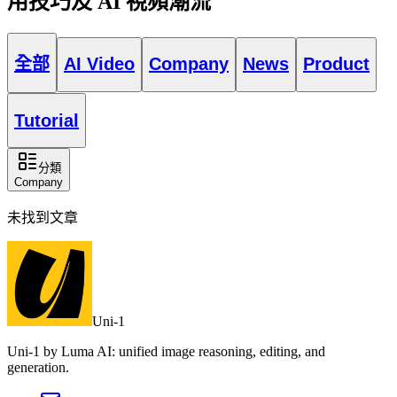
用技巧及 AI 視頻潮流
全部
AI Video
Company
News
Product
Tutorial
分類
Company
未找到文章
Uni-1
Uni-1 by Luma AI: unified image reasoning, editing, and
generation.