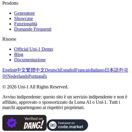
Prodotto
Generatore
Showcase
Funzionalità
Domande Frequenti
Risorse
Official Uni-1 Demo
Blog
Documentazione
English
中文
繁體中文
Deutsch
Español
Français
Italiano
日本語
한국
어
Nederlands
Português
©
2026
Uni-1
All Rights Reserved.
Avviso indipendente: questo sito è un servizio indipendente e non è
affiliato, approvato o sponsorizzato da Luma AI o Uni-1. Tutti i
marchi appartengono ai rispettivi proprietari.