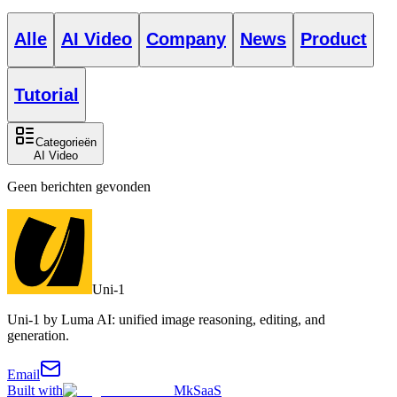
Alle
AI Video
Company
News
Product
Tutorial
Categorieën
AI Video
Geen berichten gevonden
Uni-1
Uni-1 by Luma AI: unified image reasoning, editing, and
generation.
Email
Built with
MkSaaS