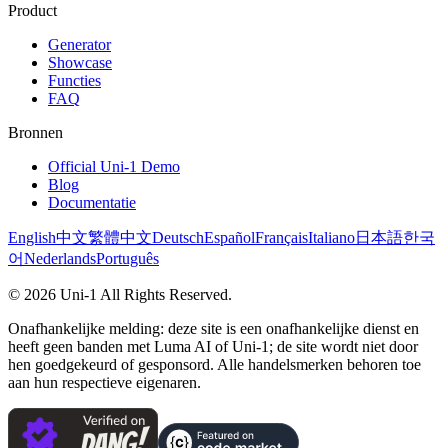
Product
Generator
Showcase
Functies
FAQ
Bronnen
Official Uni-1 Demo
Blog
Documentatie
English
中文
繁體中文
Deutsch
Español
Français
Italiano
日本語
한국
어
Nederlands
Português
©
2026
Uni-1
All Rights Reserved.
Onafhankelijke melding: deze site is een onafhankelijke dienst en
heeft geen banden met Luma AI of Uni-1; de site wordt niet door
hen goedgekeurd of gesponsord. Alle handelsmerken behoren toe
aan hun respectieve eigenaren.