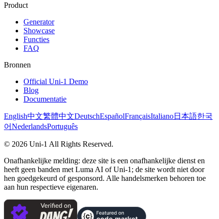
Product
Generator
Showcase
Functies
FAQ
Bronnen
Official Uni-1 Demo
Blog
Documentatie
English
中文
繁體中文
Deutsch
Español
Français
Italiano
日本語
한국
어
Nederlands
Português
©
2026
Uni-1
All Rights Reserved.
Onafhankelijke melding: deze site is een onafhankelijke dienst en
heeft geen banden met Luma AI of Uni-1; de site wordt niet door
hen goedgekeurd of gesponsord. Alle handelsmerken behoren toe
aan hun respectieve eigenaren.