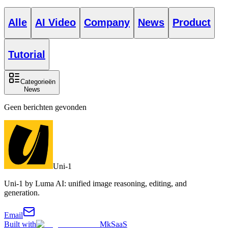
Alle
AI Video
Company
News
Product
Tutorial
Categorieën
News
Geen berichten gevonden
Uni-1
Uni-1 by Luma AI: unified image reasoning, editing, and
generation.
Email
Built with
MkSaaS