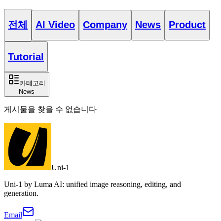
전체
AI Video
Company
News
Product
Tutorial
카테고리
News
게시물을 찾을 수 없습니다
Uni-1
Uni-1 by Luma AI: unified image reasoning, editing, and
generation.
Email