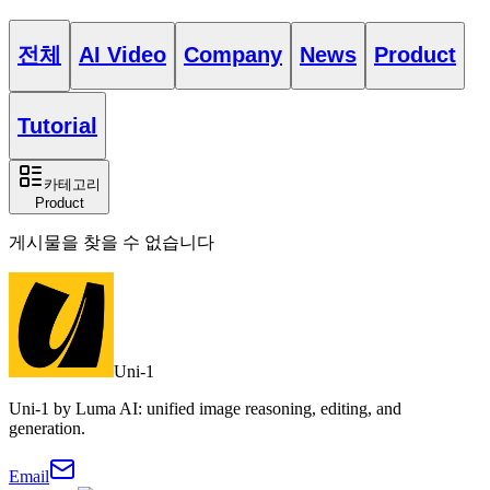
전체
AI Video
Company
News
Product
Tutorial
카테고리
Product
게시물을 찾을 수 없습니다
Uni-1
Uni-1 by Luma AI: unified image reasoning, editing, and
generation.
Email